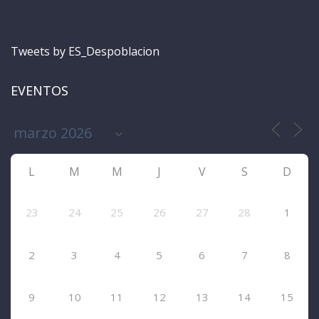
Tweets by ES_Despoblacion
EVENTOS
L
M
M
J
V
S
D
23
24
25
26
27
28
1
2
3
4
5
6
7
8
9
10
11
12
13
14
15