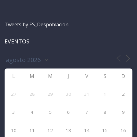
Tweets by ES_Despoblacion
EVENTOS
L
M
M
J
V
S
D
27
28
29
30
31
1
2
3
4
5
6
7
8
9
10
11
12
13
14
15
16