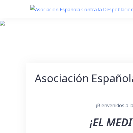
Skip
to
content
Asociación Español
¡Bienvenidos a l
¡EL MED