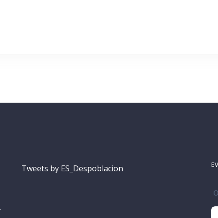
E
Tweets by ES_Despoblacion
T