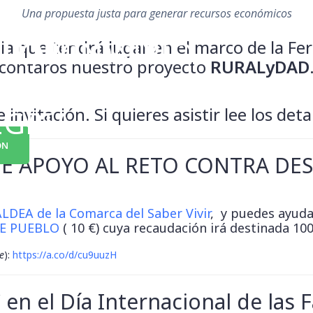
Una propuesta justa para generar recursos económicos
, OPCIÓN Y
U MUNICIPIO,
a que tendrá lugar en el marco de la Fe
contaros nuestro proyecto
RURALyDAD
RITORIO
 invitación. Si quieres asistir lee los deta
EGRÍA
ÓN
E APOYO AL RETO CONTRA DE
LDEA de la Comarca del Saber Vivir
, y puedes ayud
DE PUEBLO
( 10 €) cuya recaudación irá destinada 10
e
):
https://a.co/d/cu9uuzH
 en el Día Internacional de las 