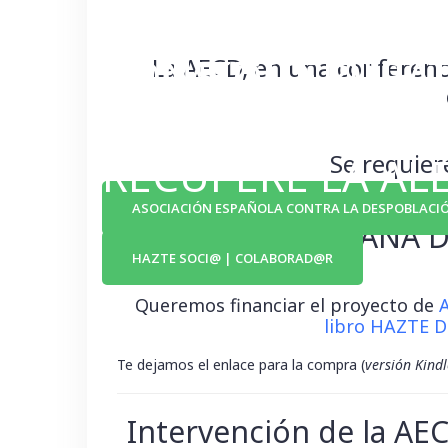
¡EL MEDIO RURAL
CONSIGUE QUE T
La AECD, en una conferenci
LUGAR DE VIDA!
COMARCA O TER
Se requiere
RECUPERE LA AL
ASOCIACIÓN ESPAÑOLA CONTRA LA DESPOBLACI
CAMPAÑA D
HAZTE SOCI@ | COLABORAD@R
Queremos financiar el proyecto de
A
libro HAZTE 
Te dejamos el enlace para la compra (
versión Kindl
Intervención de la AEC